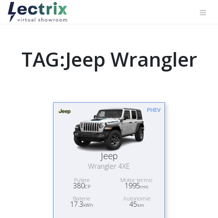
TAG:Jeep Wrangler
PHEV
Jeep
Wrangler 4XE
Putere
Motor termic
380
1995
CP
cmc
Baterie
Autonomie
17.3
45
kWh
km