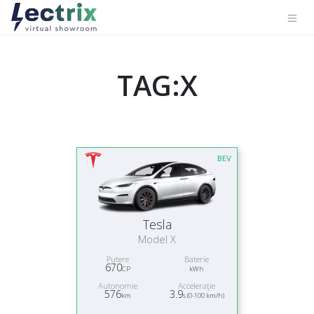
TAG:X
BEV
Tesla
Model X
Putere
Baterie
670
CP
kWh
Autonomie
Acceleraţie
576
3.9
km
s (0-100 km/h)