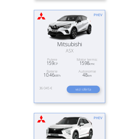
PHEV
Mitsubishi
ASX
Putere
Motor termic
159
1598
CP
cmc
Baterie
Autonomie
10.46
48
kWh
km
36 045 €
vezi oferta
PHEV