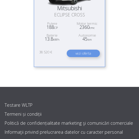
Mitsubishi
ECLIPSE CROSS
Putere
Motor termic
188
2360
CP
cmc
Baterie
Autonomie
13.8
45
kWh
km
38 520 €
vezi oferta
Testare WLTP
Termeni și condiții
Politică de confidențialitate marketing şi comunicări comerciale
Informaţii privind prelucrarea datelor cu caracter personal