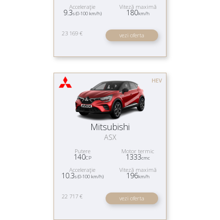
Acceleraţie
Viteză maximă
9.3
180
s (0-100 km/h)
km/h
23 169 €
vezi oferta
HEV
Mitsubishi
ASX
Putere
Motor termic
140
1333
CP
cmc
Acceleraţie
Viteză maximă
10.3
196
s (0-100 km/h)
km/h
22 717 €
vezi oferta