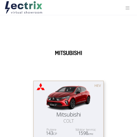
HEV
Mitsubishi
COLT
Putere
Motor termic
143
1598
CP
cmc