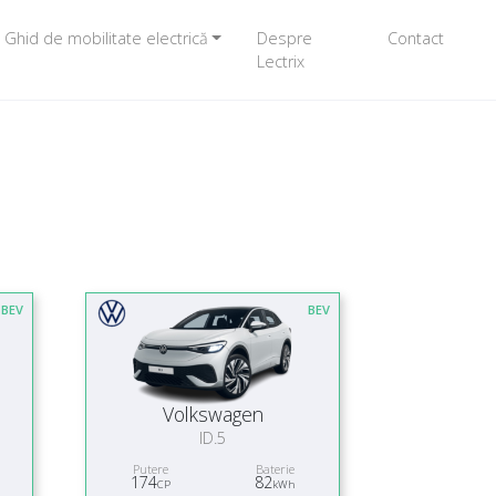
Ghid de mobilitate electrică
Despre
Contact
Lectrix
BEV
BEV
Volkswagen
ID.5
Putere
Baterie
174
82
CP
kWh