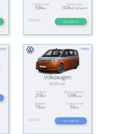
Autonomie
Acceleraţie
534
10.4
)
km
s (0-100 km/h)
53 673 €
vezi oferta
HEV
PHEV
c
Volkswagen
Multivan
Putere
Motor termic
218
1395
CP
cmc
Baterie
Autonomie
13
50
kWh
km
53 205 €
vezi oferta