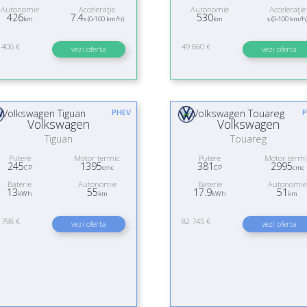
Autonomie
Acceleraţie
Autonomie
Acceleraţie
426
7.4
530
km
s (0-100 km/h)
km
s (0-100 km/h
 406 €
49 860 €
vezi oferta
vezi oferta
PHEV
P
Volkswagen
Volkswagen
Tiguan
Touareg
Putere
Motor termic
Putere
Motor termi
245
1395
381
2995
CP
cmc
CP
cmc
Baterie
Autonomie
Baterie
Autonomie
13
55
17.9
51
kWh
km
kWh
km
 798 €
82 745 €
vezi oferta
vezi oferta