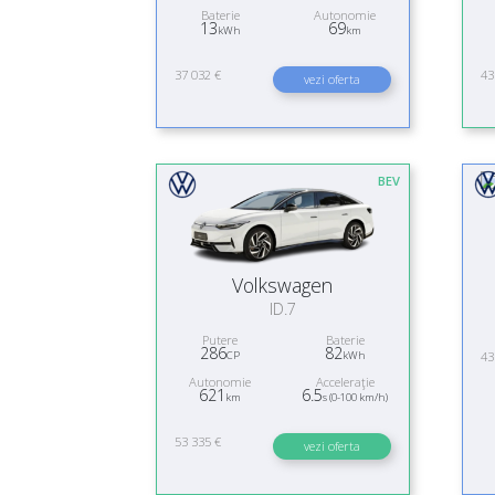
Baterie
Autonomie
13
69
kWh
km
37 032 €
43
vezi oferta
BEV
Volkswagen
ID.7
Putere
Baterie
286
82
43
CP
kWh
Autonomie
Acceleraţie
621
6.5
km
s (0-100 km/h)
53 335 €
vezi oferta