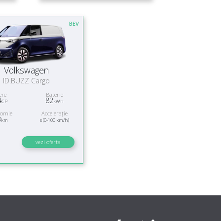
BEV
Volkswagen
ID.BUZZ Cargo
ere
Baterie
4
82
CP
kWh
nomie
Acceleraţie
3
km
s (0-100 km/h)
vezi oferta