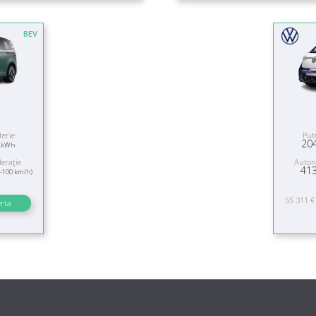
BEV
terie
Put
2
20
kWh
leraţie
Auto
41
0-100 km/h)
55 311 €
erta