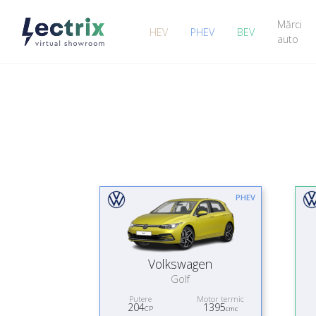
Mărci
HEV
PHEV
BEV
auto
PHEV
Volkswagen
Golf
Putere
Motor termic
204
1395
CP
cmc