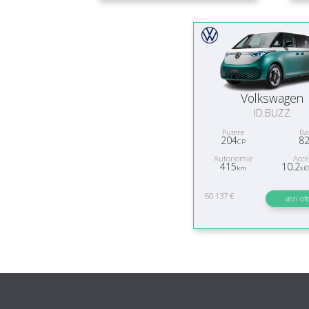
Volkswagen
ID.BUZZ
Putere
Ba
204
8
CP
Autonomie
Acce
415
10.2
km
s (
60 137 €
vezi of