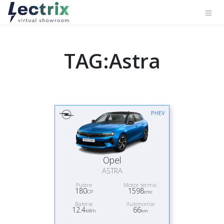
TAG:Astra
PHEV
Opel
ASTRA
Putere
Motor termic
180
1598
CP
cmc
Baterie
Autonomie
12.4
66
kWh
km