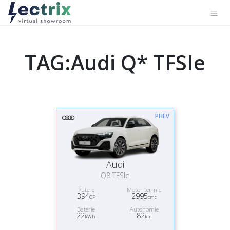
TAG:Audi Q* TFSIe
PHEV
Audi
Q8 TFSIe
Putere
Motor termic
394
2995
CP
cmc
Baterie
Autonomie
22
82
kWh
km