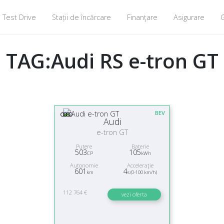
Test Drive
Stații de încărcare
Finanţare
Asigurare
G
TAG:Audi RS e-tron GT
BEV
Audi
e-tron GT
Putere
Baterie
503
105
CP
kWh
Autonomie
Acceleraţie
601
4
km
s (0-100 km/h)
112 764 €
vezi oferta