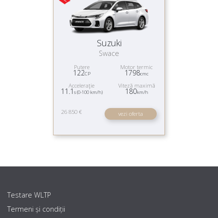
Suzuki
Swace
Putere
Motor termic
122
1798
CP
cmc
Acceleraţie
Viteză maximă
11.1
180
s (0-100 km/h)
km/h
26 850 €
vezi oferta
Testare WLTP
Termeni și condiții