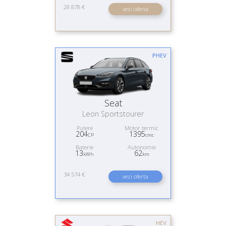
28 878 €
vezi oferta
PHEV
Seat
Leon Sportstourer
Putere
Motor termic
204
1395
CP
cmc
Baterie
Autonomie
13
62
kWh
km
34 574 €
vezi oferta
HEV