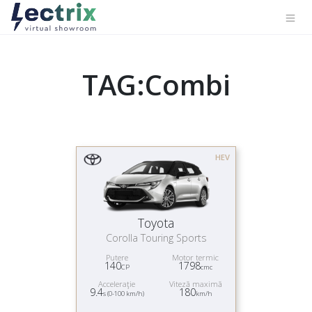
TAG:Combi
HEV
Toyota
Corolla Touring Sports
Putere
Motor termic
140
1798
CP
cmc
Acceleraţie
Viteză maximă
9.4
180
s (0-100 km/h)
km/h