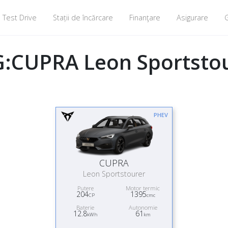
Test Drive
Stații de încărcare
Finanţare
Asigurare
G
:CUPRA Leon Sportsto
PHEV
CUPRA
Leon Sportstourer
Putere
Motor termic
204
1395
CP
cmc
Baterie
Autonomie
12.8
61
kWh
km