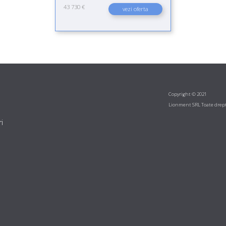
43 730 €
vezi oferta
Copyright © 2021
Lionment SRL Toate drept
i