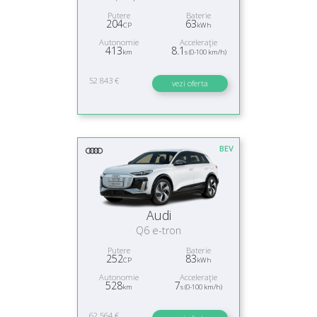
Putere
Baterie
204
63
CP
kWh
Autonomie
Acceleraţie
413
8.1
km
s (0-100 km/h)
52 843 €
vezi oferta
BEV
Audi
Q6 e-tron
Putere
Baterie
252
83
CP
kWh
Autonomie
Acceleraţie
528
7
km
s (0-100 km/h)
62 564 €