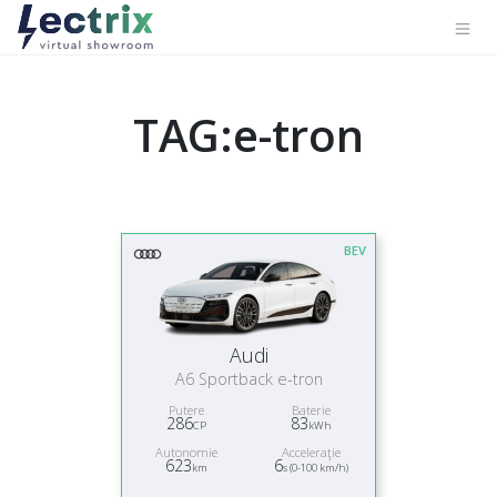
TAG:e-tron
BEV
Audi
A6 Sportback e-tron
Putere
Baterie
286
83
CP
kWh
Autonomie
Acceleraţie
623
6
km
s (0-100 km/h)