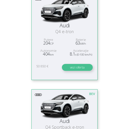
Audi
Q4 e-tron
Putere
Baterie
204
63
CP
kWh
Autonomie
Acceleraţie
404
8.1
km
s (0-100 km/h)
50 850 €
vezi oferta
BEV
Audi
Q4 Sportback e-tron