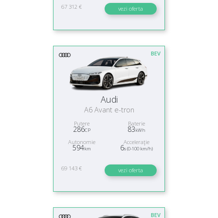
67 312 €
vezi oferta
BEV
Audi
A6 Avant e-tron
Putere
Baterie
286
83
CP
kWh
Autonomie
Acceleraţie
594
6
km
s (0-100 km/h)
69 143 €
vezi oferta
BEV