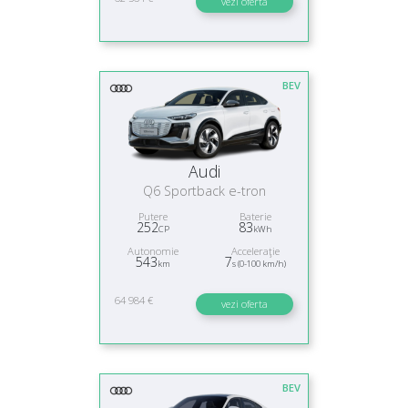
vezi oferta
BEV
Audi
Q6 Sportback e-tron
Putere
Baterie
252
83
CP
kWh
Autonomie
Acceleraţie
543
7
km
s (0-100 km/h)
64 984 €
vezi oferta
BEV