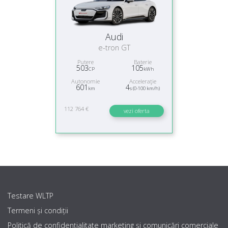
Audi
e-tron GT
Putere
Baterie
503
105
CP
kWh
Autonomie
Acceleraţie
601
4
km
s (0-100 km/h)
112 764 €
vezi oferta
Testare WLTP
Termeni și condiții
Politică de confidențialitate marketing şi comunicări comerciale