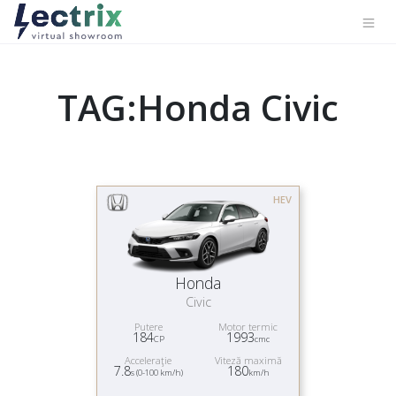
TAG:Honda Civic
HEV
Honda
Civic
Putere
Motor termic
184
1993
CP
cmc
Acceleraţie
Viteză maximă
7.8
180
s (0-100 km/h)
km/h