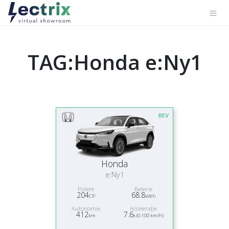
TAG:Honda e:Ny1
BEV
Honda
e:Ny1
Putere
Baterie
204
68.8
CP
kWh
Autonomie
Acceleraţie
412
7.6
km
s (0-100 km/h)