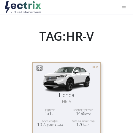
TAG:HR-V
HEV
Honda
HR-V
Putere
Motor termic
131
1498
CP
cmc
Acceleraţie
Viteză maximă
10.7
170
s (0-100 km/h)
km/h