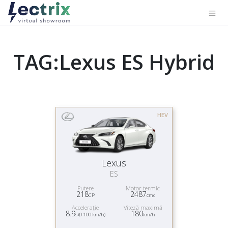
TAG:Lexus ES Hybrid
HEV
Lexus
ES
Putere
Motor termic
218
2487
CP
cmc
Acceleraţie
Viteză maximă
8.9
180
s (0-100 km/h)
km/h