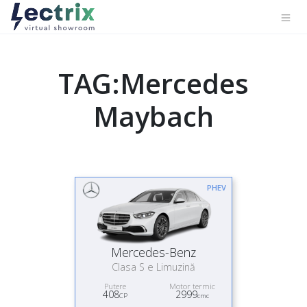
TAG:Mercedes
Maybach
PHEV
Mercedes-Benz
Clasa S e Limuzină
Putere
Motor termic
408
2999
CP
cmc