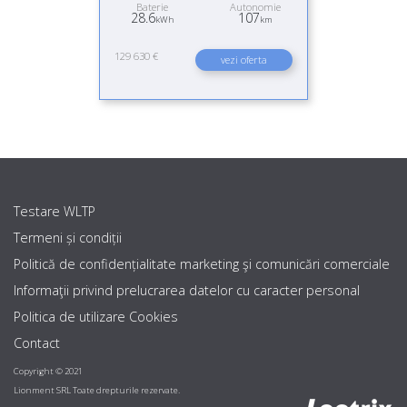
Baterie
Autonomie
28.6
107
kWh
km
129 630 €
vezi oferta
Testare WLTP
Termeni și condiții
Politică de confidențialitate marketing şi comunicări comerciale
Informaţii privind prelucrarea datelor cu caracter personal
Politica de utilizare Cookies
Contact
Copyright © 2021
Lionment SRL Toate drepturile rezervate.