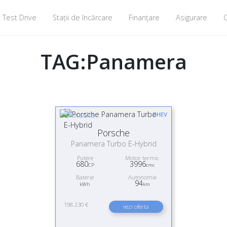
Test Drive
Stații de încărcare
Finanţare
Asigurare
G
TAG:Panamera
PHEV
Porsche
Panamera Turbo E-Hybrid
Putere
Motor termic
680
3996
CP
cmc
Baterie
Autonomie
94
kWh
km
198 230 €
vezi oferta