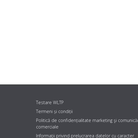
Testare WLTP
Termeni și condiții
Politică de confidențialitate marketing şi comunicăr
comerciale
Informaţii privind prelucrarea datelor cu caracter