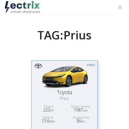
TAG:Prius
PHEV
Toyota
Prius
Putere
Motor termic
223
1987
CP
cmc
Baterie
Autonomie
13.6
86
kWh
km