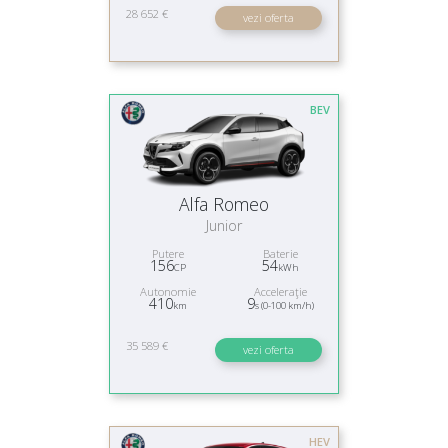
28 652 €
vezi oferta
BEV
Alfa Romeo
Junior
Putere
Baterie
156
54
CP
kWh
Autonomie
Acceleraţie
410
9
km
s (0-100 km/h)
35 589 €
vezi oferta
HEV