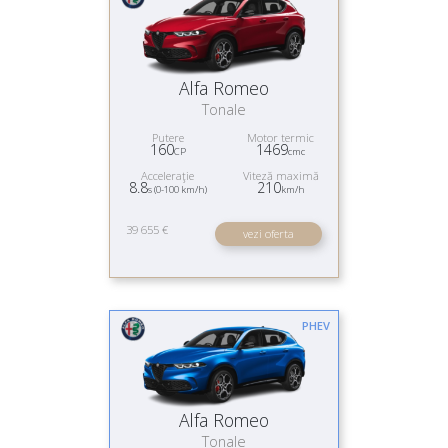
Alfa Romeo
Tonale
Putere
Motor termic
160
1469
CP
cmc
Acceleraţie
Viteză maximă
8.8
210
s (0-100 km/h)
km/h
39 655 €
vezi oferta
PHEV
Alfa Romeo
Tonale