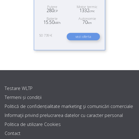
Putere
Motor termic
280
1332
CP
cmc
Baterie
Autonomie
15.50
70
kWh
km
50 739 €
vezi oferta
Testare WLTP
Termeni și condiții
Politică de confidențialitate marketing şi comunicări comerciale
Informaţii privind prelucrarea datelor cu caracter personal
Politica de utilizare Cookies
Contact