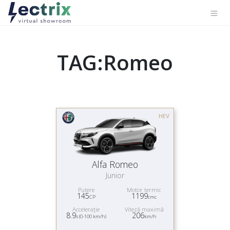
TAG:Romeo
HEV
Alfa Romeo
Junior
Putere
Motor termic
145
1199
CP
cmc
Acceleraţie
Viteză maximă
8.9
206
s (0-100 km/h)
km/h