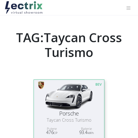
TAG:Taycan Cross
Turismo
BEV
Porsche
Taycan Cross Turismo
Putere
Baterie
476
93.4
CP
kWh