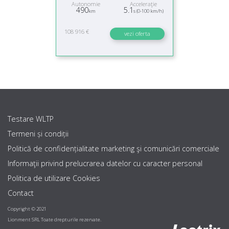
Autonomie
Acceleraţie
490
5.1
km
s (0-100 km/h)
108 916 €
vezi oferta
Testare WLTP
Termeni și condiții
Politică de confidențialitate marketing şi comunicări comerciale
Informaţii privind prelucrarea datelor cu caracter personal
Politica de utilizare Cookies
Contact
Copyright © 2021
Lionment SRL Toate drepturile rezervate.