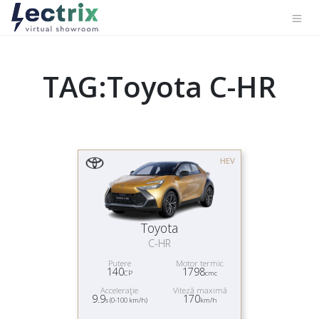
TAG:Toyota C-HR
HEV
Toyota
C-HR
Putere
Motor termic
140
1798
CP
cmc
Acceleraţie
Viteză maximă
9.9
170
s (0-100 km/h)
km/h