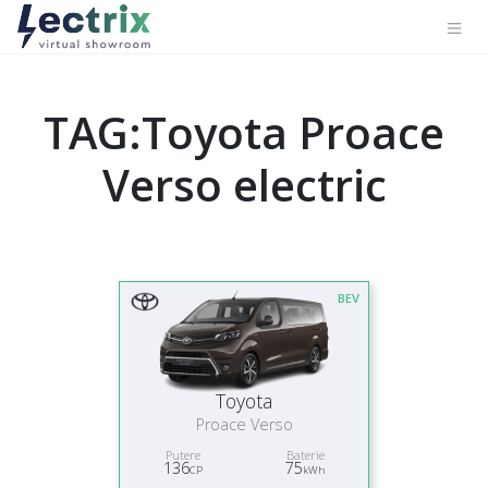
TAG:Toyota Proace
Verso electric
BEV
Toyota
Proace Verso
Putere
Baterie
136
75
CP
kWh