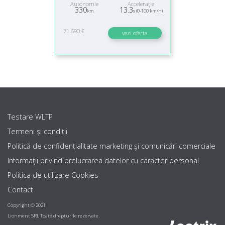
Autonomie
Acceleraţie
330
13.3
km
s (0-100 km/h)
71 690 €
vezi oferta
Testare WLTP
Termeni și condiții
Politică de confidențialitate marketing şi comunicări comerciale
Informaţii privind prelucrarea datelor cu caracter personal
Politica de utilizare Cookies
Contact
Copyright © 2021
Lionment SRL Toate drepturile rezervate.