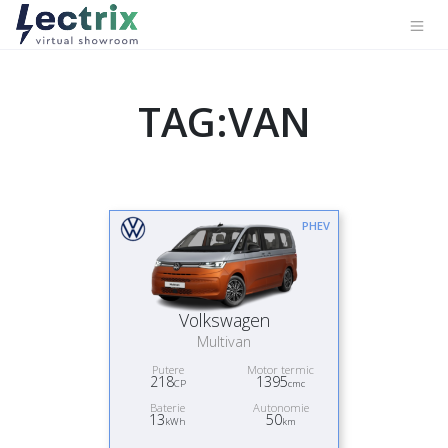
TAG:VAN
PHEV
Volkswagen
Multivan
Putere
Motor termic
218
1395
CP
cmc
Baterie
Autonomie
13
50
kWh
km