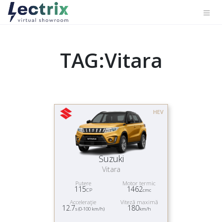
TAG:Vitara
HEV
Suzuki
Vitara
Putere
Motor termic
115
1462
CP
cmc
Acceleraţie
Viteză maximă
12.7
180
s (0-100 km/h)
km/h