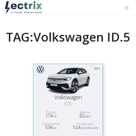
TAG:Volkswagen ID.5
BEV
Volkswagen
ID.5
Putere
Baterie
174
82
CP
kWh
Autonomie
Acceleraţie
534
10.4
km
s (0-100 km/h)