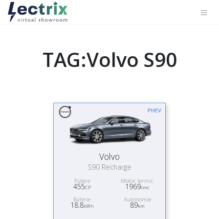
TAG:Volvo S90
PHEV
Volvo
S90 Recharge
Putere
Motor termic
455
1969
CP
cmc
Baterie
Autonomie
18.8
89
kWh
km