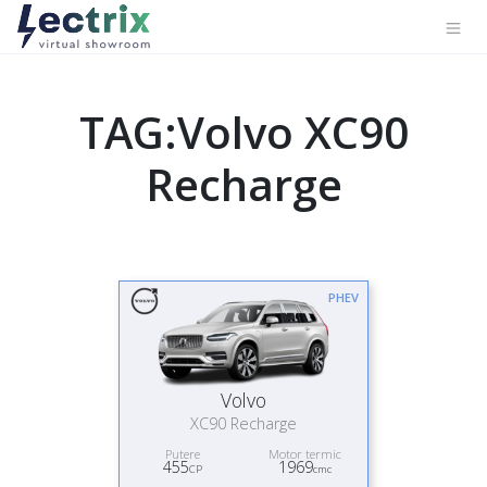
TAG:Volvo XC90
Recharge
PHEV
Volvo
XC90 Recharge
Putere
Motor termic
455
1969
CP
cmc