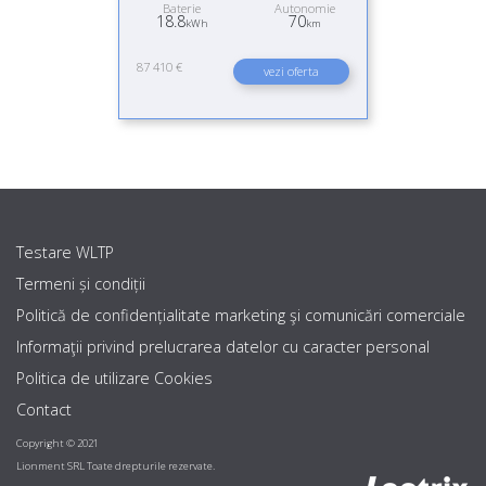
Baterie
Autonomie
18.8
70
kWh
km
87 410 €
vezi oferta
Testare WLTP
Termeni și condiții
Politică de confidențialitate marketing şi comunicări comerciale
Informaţii privind prelucrarea datelor cu caracter personal
Politica de utilizare Cookies
Contact
Copyright © 2021
Lionment SRL Toate drepturile rezervate.