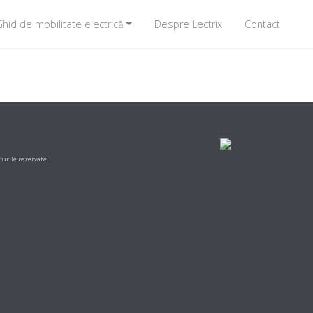
hid de mobilitate electrică
Despre Lectrix
Contact
urile rezervate.