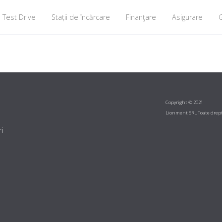
Test Drive
Stații de încărcare
Finanţare
Asigurare
G
Copyright © 2021
Lionment SRL Toate drept
i