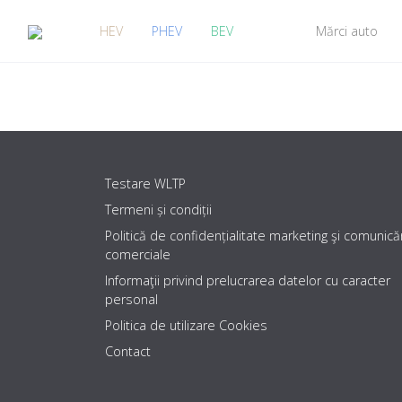
HEV
PHEV
BEV
Mărci auto
Testare WLTP
Termeni și condiții
Politică de confidențialitate marketing şi comunicăr
comerciale
Informaţii privind prelucrarea datelor cu caracter
personal
Politica de utilizare Cookies
Contact