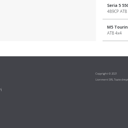
Seria 5 55
489CP AT8
M5 Tourin
AT8 4x4
Copyright © 2021
Lionment SRL Toate drept
i