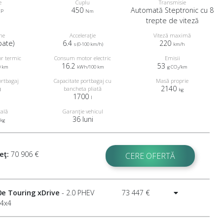
e
Cuplu
Transmisie
450
Automată Steptronic cu 8
CP
Nm
trepte de viteză
ne
Acceleraţie
Viteză maximă
pate)
6.4
220
s (0-100 km/h)
km/h
r termic
Consum motor electric
Emisii
16.2
53
0 km
kWh/100 km
g CO
/km
2
ortbagaj
Capacitate portbagaj cu
Masă proprie
2140
bancheta pliată
l
kg
1700
l
tală
Garanţie vehicul
36 luni
kg
eţ:
70 906 €
CERE OFERTĂ
0e Touring xDrive
- 2.0 PHEV
73 447 €
 4x4