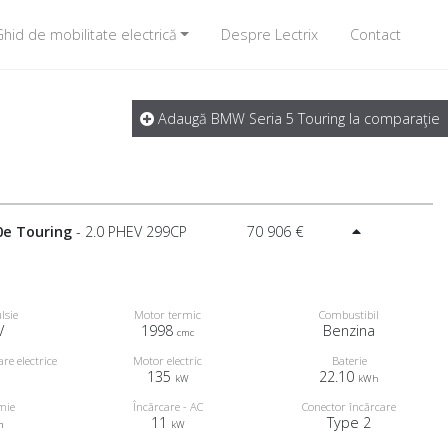
hid de mobilitate electrică
Despre Lectrix
Contact
Adaugă BMW Seria 5 Touring la comparaţie
0e Touring
- 2.0 PHEV 299CP
70 906 €
lsie
Motor termic
Combustibil
V
1998
Benzina
cmc
e electrice
Motor electric
Baterie
135
22.10
kW
kWh
mie
Încărcare - AC
Conector încărcare
11
Type 2
m
kW