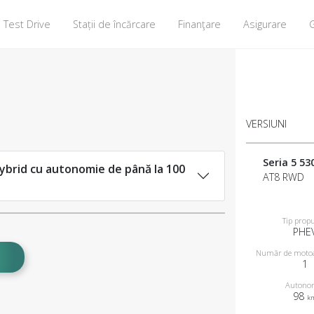
Test Drive
Stații de încărcare
Finanţare
Asigurare
G
VERSIUNI
Seria 5 53
hybrid cu autonomie de până la 100
AT8 RWD
Tip propu
PHE
Număr de motoar
1
Autono
98
k