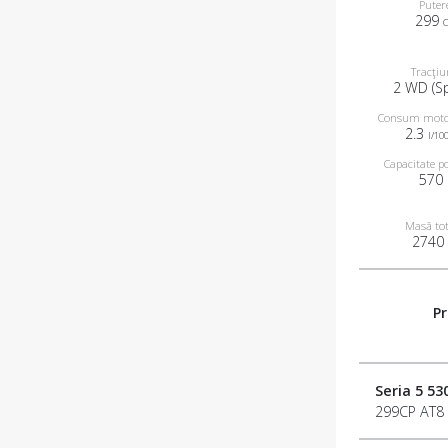
Puter
299
Tracţiu
2 WD (S
Consum moto
2.3
l/10
Capacitate p
570
Masă to
2740
Pr
Seria 5 53
299CP AT8