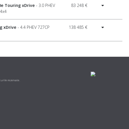
0e Touring xDrive
- 3.0 PHEV
83 248 €
 4x4
g xDrive
- 4.4 PHEV 727CP
138 485 €
urile rezervate.