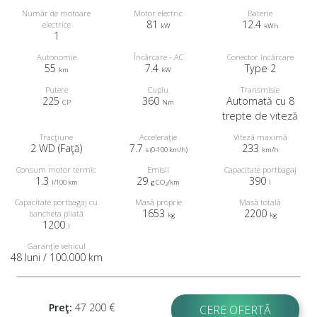
Număr de motoare
Motor electric
Baterie
81
12.4
electrice
kW
kWh
1
Autonomie
Încărcare - AC
Conector încărcare
55
7.4
Type 2
km
kW
Putere
Cuplu
Transmisie
225
360
Automată cu 8
CP
Nm
trepte de viteză
Tracţiune
Acceleraţie
Viteză maximă
2 WD (Faţă)
7.7
233
s (0-100 km/h)
km/h
Consum motor termic
Emisii
Capacitate portbagaj
1.3
29
390
l/100 km
g CO
/km
l
2
Capacitate portbagaj cu
Masă proprie
Masă totală
1653
2200
bancheta pliată
kg
kg
1200
l
Garanţie vehicul
48 luni / 100.000 km
Preţ:
47 200 €
CERE OFERTĂ