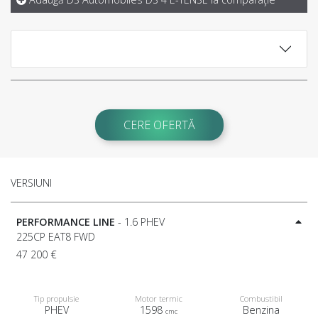
CERE OFERTĂ
VERSIUNI
PERFORMANCE LINE
- 1.6 PHEV
225CP EAT8 FWD
47 200 €
Tip propulsie
Motor termic
Combustibil
PHEV
1598
Benzina
cmc