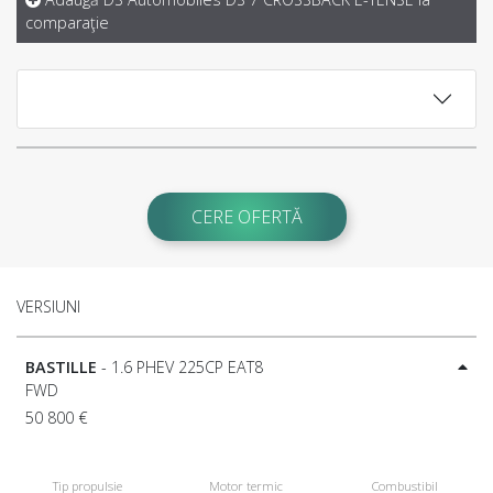
comparaţie
CERE OFERTĂ
VERSIUNI
BASTILLE
- 1.6 PHEV 225CP EAT8
FWD
50 800 €
Tip propulsie
Motor termic
Combustibil