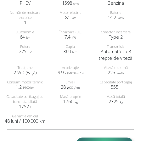
PHEV
1598
Benzina
cmc
Număr de motoare
Motor electric
Baterie
81
14.2
electrice
kW
kWh
1
Autonomie
Încărcare - AC
Conector încărcare
64
7.4
Type 2
km
kW
Putere
Cuplu
Transmisie
225
360
Automată cu 8
CP
Nm
trepte de viteză
Tracţiune
Acceleraţie
Viteză maximă
2 WD (Faţă)
9.9
225
s (0-100 km/h)
km/h
Consum motor termic
Emisii
Capacitate portbagaj
1.2
28
555
l/100 km
g CO
/km
l
2
Capacitate portbagaj cu
Masă proprie
Masă totală
1760
2325
bancheta pliată
kg
kg
1752
l
Garanţie vehicul
48 luni / 100.000 km