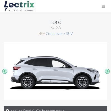
Ford
KUGA
HEV
Crossover / SUV
Adaugă Ford KUGA la comparaţie