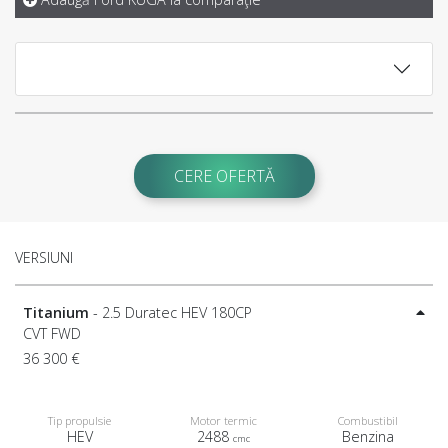
CERE OFERTĂ
VERSIUNI
Titanium
- 2.5 Duratec HEV 180CP
CVT FWD
36 300 €
Tip propulsie
Motor termic
Combustibil
HEV
2488
Benzina
cmc