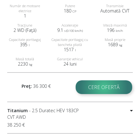
Număr de motoare
Putere
Transmisie
180
Automată CVT
electrice
CP
1
Tracţiune
Acceleraţie
Viteză maximă
2 WD (Faţă)
9.1
196
s (0-100 km/h)
km/h
Capacitate portbagaj
Capacitate portbagaj cu
Masă proprie
395
1689
bancheta pliată
l
kg
1517
l
Masă totală
Garanţie vehicul
2230
24 luni
kg
Preţ:
36 300 €
CERE OFERTĂ
Titanium
- 2.5 Duratec HEV 183CP
CVT AWD
38 250 €