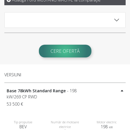
CERE OFERTĂ
VERSIUNI
Base 78kWh Standard Range
- 198
kW/269 CP RWD
53 500 €
Tip propulsie
Număr de motoare
Motor electric
BEV
198
electrice
kW