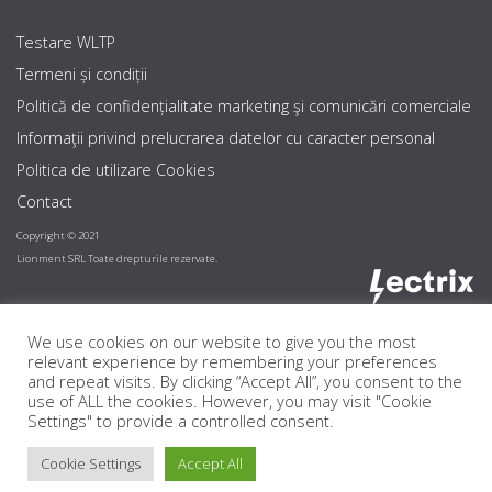
Testare WLTP
Termeni și condiții
Politică de confidențialitate marketing şi comunicări comerciale
Informaţii privind prelucrarea datelor cu caracter personal
Politica de utilizare Cookies
Contact
Copyright © 2021
Lionment SRL Toate drepturile rezervate.
We use cookies on our website to give you the most
relevant experience by remembering your preferences
and repeat visits. By clicking “Accept All”, you consent to the
use of ALL the cookies. However, you may visit "Cookie
Settings" to provide a controlled consent.
Cookie Settings
Accept All