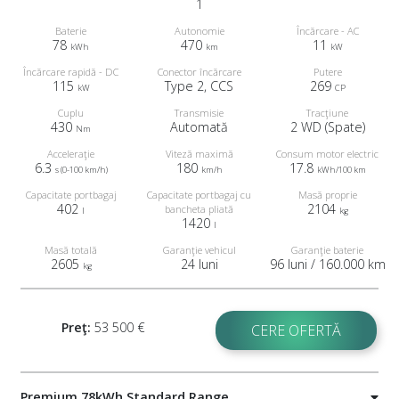
1
Baterie
Autonomie
Încărcare - AC
78
470
11
kWh
km
kW
Încărcare rapidă - DC
Conector încărcare
Putere
115
Type 2, CCS
269
kW
CP
Cuplu
Transmisie
Tracţiune
430
Automată
2 WD (Spate)
Nm
Acceleraţie
Viteză maximă
Consum motor electric
6.3
180
17.8
s (0-100 km/h)
km/h
kWh/100 km
Capacitate portbagaj
Capacitate portbagaj cu
Masă proprie
402
2104
bancheta pliată
l
kg
1420
l
Masă totală
Garanţie vehicul
Garanţie baterie
2605
24 luni
96 luni / 160.000 km
kg
Preţ:
53 500 €
CERE OFERTĂ
Premium 78kWh Standard Range