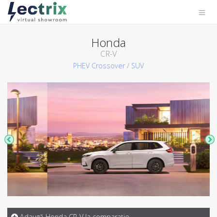
Honda
CR-V
PHEV
Crossover / SUV
Adaugă Honda CR-V la comparaţie