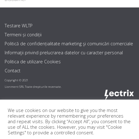
Testare WLTP
Termeni și condiții
Politică de confidențialitate marketing şi comunicări comerciale
Informaţii privind prelucrarea datelor cu caracter personal
Politica de utilizare Cookies
Contact
Copyright © 2021
Lionment SRL Toate drepturile rezervate.
We use cookies on our website to give you the most
relevant experience by remembering your preferences
and repeat visits. By clicking “Accept All”, you consent to the
use of ALL the cookies. However, you may visit "Cookie
Settings" to provide a controlled consent.