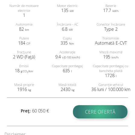
Număr de motoare
Motor electric
Baterie
135
17.7
electrice
kW
kWh
1
Autonomie
Încărcare - AC
Conector încărcare
82
6.8
Type 2
km
kW
Putere
Cuplu
Transmisie
184
335
Automată E-CVT
CP
Nm
Tracţiune
Acceleraţie
Viteză maximă
2 WD (Faţă)
9.4
195
s (0-100 km/h)
km/h
Emisii
Capacitate portbagaj
Capacitate portbagaj cu
18
635
bancheta pliată
g CO
/km
l
2
1728
l
Masă proprie
Masă totală
Garanţie vehicul
1916
2430
36 luni / 100.000 km
kg
kg
Preţ:
60 050 €
CERE OFERTĂ
Disclaimer