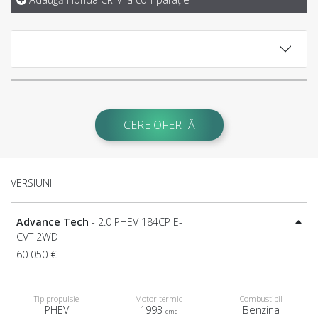
CERE OFERTĂ
VERSIUNI
Advance Tech
- 2.0 PHEV 184CP E-
CVT 2WD
60 050 €
Tip propulsie
Motor termic
Combustibil
PHEV
1993
Benzina
cmc