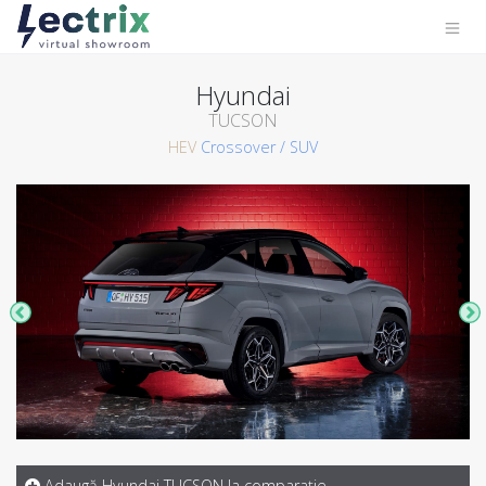
Hyundai
TUCSON
HEV
Crossover / SUV
Adaugă Hyundai TUCSON la comparaţie