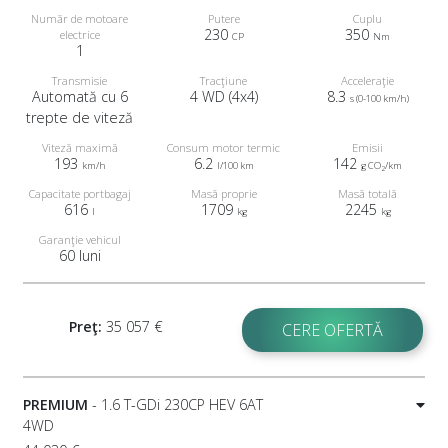
Număr de motoare
Putere
Cuplu
230
350
electrice
CP
Nm
1
Transmisie
Tracţiune
Acceleraţie
Automată cu 6
4 WD (4x4)
8.3
s (0-100 km/h)
trepte de viteză
Viteză maximă
Consum motor termic
Emisii
193
6.2
142
km/h
l/100 km
g CO
/km
2
Capacitate portbagaj
Masă proprie
Masă totală
616
1709
2245
l
kg
kg
Garanţie vehicul
60 luni
Preţ:
35 057 €
CERE OFERTĂ
PREMIUM
- 1.6 T-GDi 230CP HEV 6AT
4WD