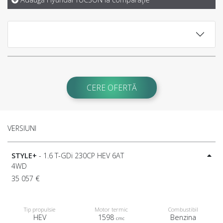
CERE OFERTĂ
VERSIUNI
STYLE+
- 1.6 T-GDi 230CP HEV 6AT
4WD
35 057 €
Tip propulsie
Motor termic
Combustibil
HEV
1598
Benzina
cmc