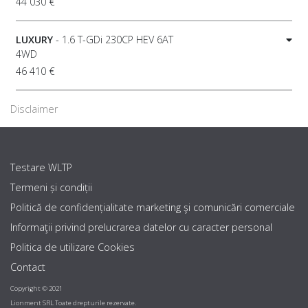
44 030 €
LUXURY
- 1.6 T-GDi 230CP HEV 6AT
4WD
46 410 €
Disclaimer
Testare WLTP
Termeni și condiții
Politică de confidențialitate marketing şi comunicări comerciale
Informaţii privind prelucrarea datelor cu caracter personal
Politica de utilizare Cookies
Contact
Copyright © 2021
Lionment SRL Toate drepturile rezervate.