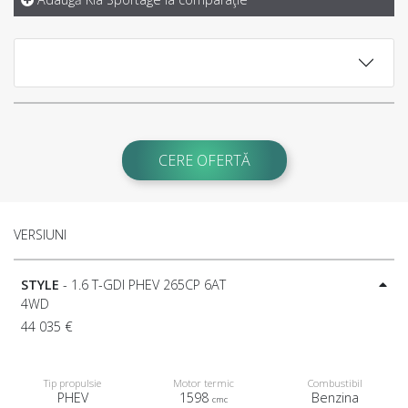
CERE OFERTĂ
VERSIUNI
STYLE
- 1.6 T-GDI PHEV 265CP 6AT
4WD
44 035 €
Tip propulsie
Motor termic
Combustibil
PHEV
1598
Benzina
cmc