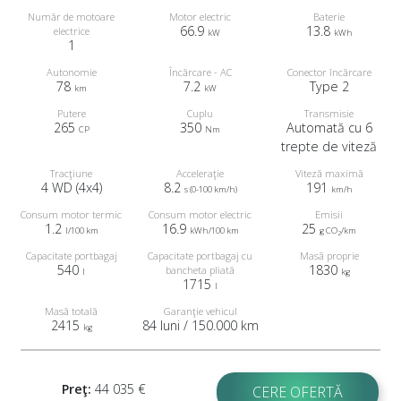
Număr de motoare
Motor electric
Baterie
66.9
13.8
electrice
kW
kWh
1
Autonomie
Încărcare - AC
Conector încărcare
78
7.2
Type 2
km
kW
Putere
Cuplu
Transmisie
265
350
Automată cu 6
CP
Nm
trepte de viteză
Tracţiune
Acceleraţie
Viteză maximă
4 WD (4x4)
8.2
191
s (0-100 km/h)
km/h
Consum motor termic
Consum motor electric
Emisii
1.2
16.9
25
l/100 km
kWh/100 km
g CO
/km
2
Capacitate portbagaj
Capacitate portbagaj cu
Masă proprie
540
1830
bancheta pliată
l
kg
1715
l
Masă totală
Garanţie vehicul
2415
84 luni / 150.000 km
kg
Preţ:
44 035 €
CERE OFERTĂ