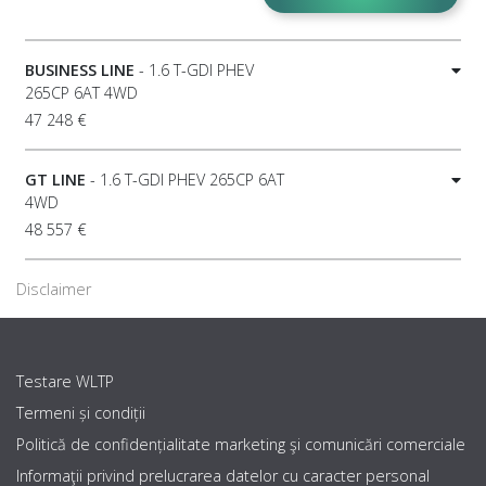
BUSINESS LINE
- 1.6 T-GDI PHEV
265CP 6AT 4WD
47 248 €
GT LINE
- 1.6 T-GDI PHEV 265CP 6AT
4WD
48 557 €
Disclaimer
Testare WLTP
Termeni și condiții
Politică de confidențialitate marketing şi comunicări comerciale
Informaţii privind prelucrarea datelor cu caracter personal