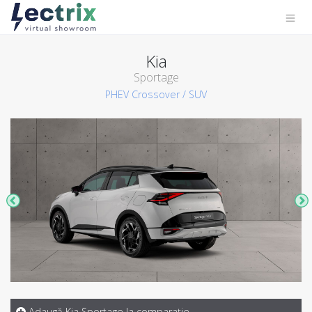
Kia
Sportage
PHEV
Crossover / SUV
Adaugă Kia Sportage la comparaţie