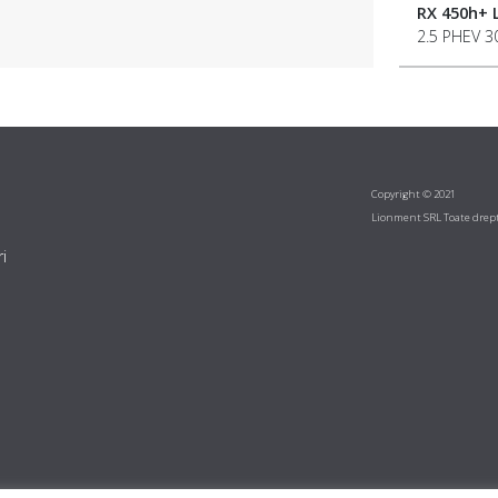
RX 450h+
2.5 PHEV 3
Copyright © 2021
Lionment SRL Toate drept
i