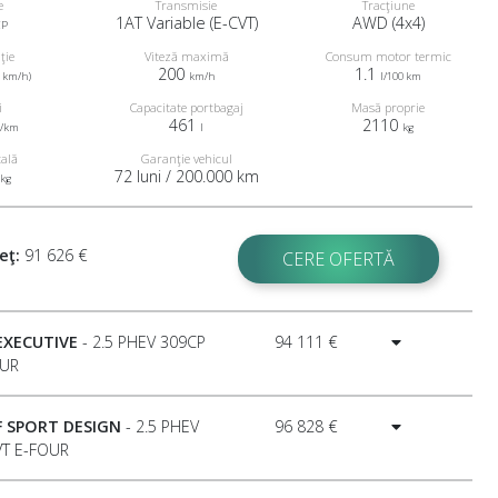
e
Transmisie
Tracţiune
1AT Variable (E-CVT)
AWD (4x4)
CP
ţie
Viteză maximă
Consum motor termic
200
1.1
0 km/h)
km/h
l/100 km
i
Capacitate portbagaj
Masă proprie
461
2110
/km
l
kg
2
tală
Garanţie vehicul
72 luni / 200.000 km
kg
eţ:
91 626 €
CERE OFERTĂ
EXECUTIVE
- 2.5 PHEV 309CP
94 111 €
OUR
F SPORT DESIGN
- 2.5 PHEV
96 828 €
VT E-FOUR