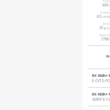
Puter
309
Accelera
6.5
s (0-10
Emisi
25
g CO
Masă to
2780
Pr
RX 450h+ 
E-CVT E-F
RX 450h+ 
309CP E-C