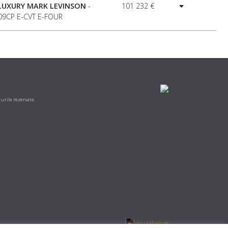
 LUXURY MARK LEVINSON
-
101 232 €
09CP E-CVT E-FOUR
urile rezervate.