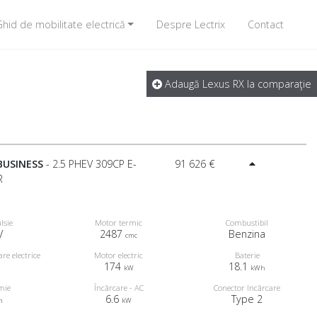
hid de mobilitate electrică
Despre Lectrix
Contact
Adaugă Lexus RX la comparaţie
BUSINESS
- 2.5 PHEV 309CP E-
91 626 €
R
lsie
Motor termic
Combustibil
V
2487
Benzina
cmc
e electrice
Motor electric
Baterie
174
18.1
kW
kWh
mie
Încărcare - AC
Conector încărcare
6.6
Type 2
m
kW