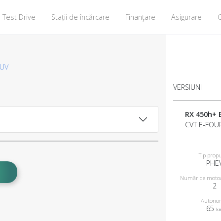
Test Drive
Stații de încărcare
Finanţare
Asigurare
G
SUV
VERSIUNI
RX 450h+ 
CVT E-FOU
Tip propu
PHE
Număr de motoar
2
Autono
65
k