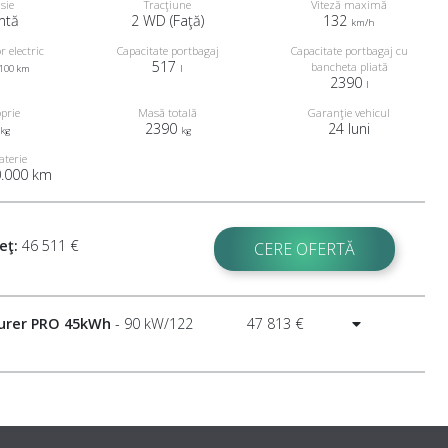
sie
Tracţiune
Viteză maximă
mtă
2 WD (Faţă)
132
km/h
 electric
Capacitate portbagaj
Capacitate portbagaj cu
517
bancheta pliată
100 km
l
2390
l
prie
Masă totală
Garanţie vehicul
2390
24 luni
kg
kg
aterie
0.000 km
eţ:
46 511 €
CERE OFERTĂ
urer PRO 45kWh
- 90 kW/122
47 813 €