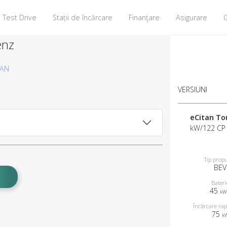
Test Drive
Stații de încărcare
Finanţare
Asigurare
G
enz
VAN
VERSIUNI
eCitan To
kW/122 CP
Tip propu
BEV
Bateri
45
k
Încărcare rap
75
k