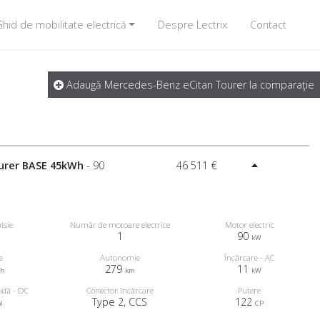
hid de mobilitate electrică
Despre Lectrix
Contact
Adaugă Mercedes-Benz eCitan Tourer la comparaţie
urer BASE 45kWh
- 90
46 511 €
lsie
Număr de motoare electrice
Motor electric
1
90
kW
e
Autonomie
Încărcare - AC
279
11
Wh
km
kW
idă - DC
Conector încărcare
Putere
Type 2, CCS
122
W
CP