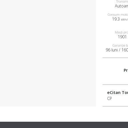
Transmi
Autoa
Consum motor
19.3
kWh/
Masă pro
1901
Garanţie b
96 luni / 16
Pr
eCitan To
CP