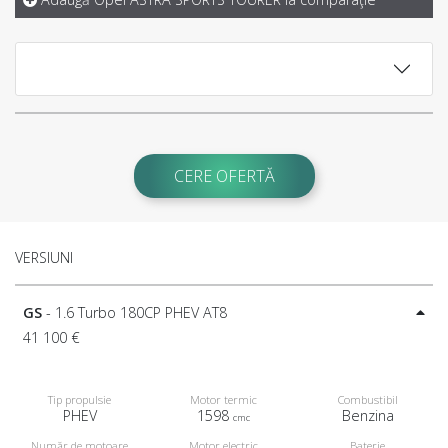
CERE OFERTĂ
VERSIUNI
GS
- 1.6 Turbo 180CP PHEV AT8
41 100 €
Tip propulsie
Motor termic
Combustibil
PHEV
1598
Benzina
cmc
Număr de motoare
Motor electric
Baterie