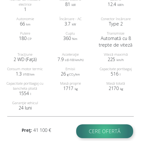
81
12.4
electrice
kW
kWh
1
Autonomie
Încărcare - AC
Conector încărcare
66
3.7
Type 2
km
kW
Putere
Cuplu
Transmisie
180
360
Automată cu 8
CP
Nm
trepte de viteză
Tracţiune
Acceleraţie
Viteză maximă
2 WD (Faţă)
7.9
225
s (0-100 km/h)
km/h
Consum motor termic
Emisii
Capacitate portbagaj
1.3
26
516
l/100 km
g CO
/km
l
2
Capacitate portbagaj cu
Masă proprie
Masă totală
1717
2170
bancheta pliată
kg
kg
1554
l
Garanţie vehicul
24 luni
Preţ:
41 100 €
CERE OFERTĂ