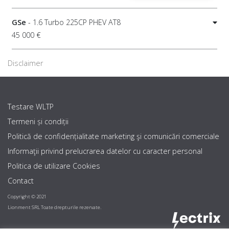
GSe
- 1.6 Turbo 225CP PHEV AT8
45 000 €
Disclaimer
Testare WLTP
Termeni și condiții
Politică de confidențialitate marketing şi comunicări comerciale
Informaţii privind prelucrarea datelor cu caracter personal
Politica de utilizare Cookies
Contact
Copyright © 2021
Lionment SRL Toate drepturile rezervate.