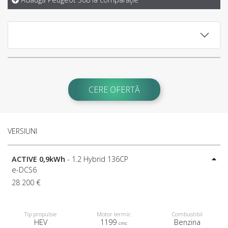
CERE OFERTĂ
VERSIUNI
ACTIVE 0,9kWh
- 1.2 Hybrid 136CP
e-DCS6
28 200 €
Tip propulsie
Motor termic
Combustibil
HEV
1199
Benzina
cmc