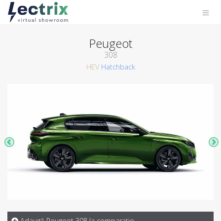
Peugeot
308
HEV
Hatchback
Adaugă Peugeot 308 la comparaţie