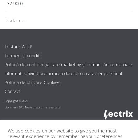
32 900 €
Disclaimer
Testare WLTP
Termeni și condiții
Politică de confidențialitate marketing şi comunicări comerciale
Informaţii privind prelucrarea datelor cu caracter personal
Politica de utilizare Cookies
Contact
Copyright © 2021
Lionment SRL Toate drepturile rezervate.
We use cookies on our website to give you the most
relevant experience by remembering your preferences