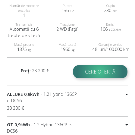
Număr de motoare
Putere
Cuplu
136
230
electrice
CP
Nm
1
Transmisie
Tracţiune
Emisii
Automată cu 6
2 WD (Faţă)
106
g CO
/km
2
trepte de viteză
Masă proprie
Masă totală
Garanţie vehicul
1375
1960
48 luni/100.000 km
kg
kg
Preţ:
28 200 €
CERE OFERTĂ
ALLURE 0,9kWh
- 1.2 Hybrid 136CP
e-DCS6
30 300 €
GT 0,9kWh
- 1.2 Hybrid 136CP e-
DCS6