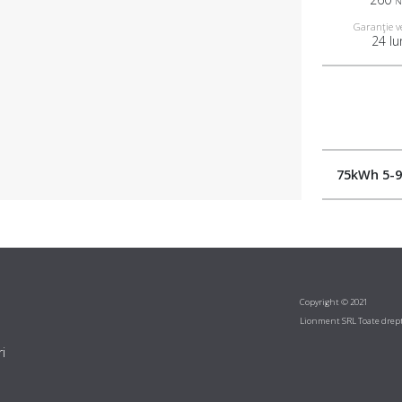
Garanţie v
24 lu
75kWh 5-9
Copyright © 2021
Lionment SRL Toate drept
i