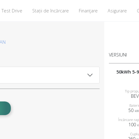
Test Drive
Stații de încărcare
Finanţare
Asigurare
G
VAN
VERSIUNI
50kWh 5-9
Tip propu
BEV
Bateri
50
k
Încărcare rap
100
Cupl
260