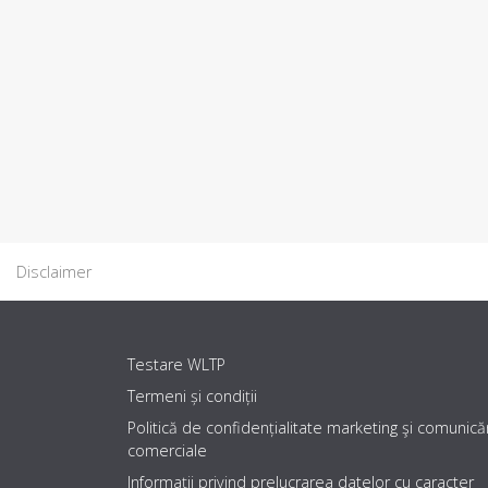
Disclaimer
Testare WLTP
Termeni și condiții
Politică de confidențialitate marketing şi comunicăr
comerciale
Informaţii privind prelucrarea datelor cu caracter