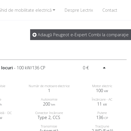
hid de mobilitate electrică
Despre Lectrix
Contact
Adaugă Peugeot e-Expert Combi la comparaţie
 locuri
- 100 kW/136 CP
0 €
lsie
Număr de motoare electrice
Motor electric
1
100
kW
e
Autonomie
Încărcare - AC
200
11
Wh
km
kW
idă - DC
Conector încărcare
Putere
Type 2, CCS
136
kW
CP
u
Transmisie
Tracţiune
Automată
2 WD (Faţă)