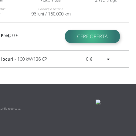
Nm
ehicul
Garanţie baterie
ni
96 luni / 160.000 km
Preţ:
0 €
CERE OFERTĂ
 locuri
- 100 kW/136 CP
0 €
urile rezervate.