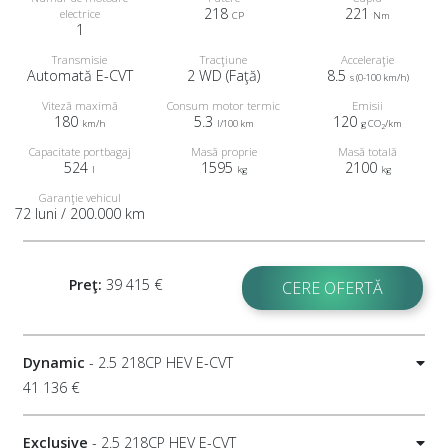
218
221
electrice
CP
Nm
1
Transmisie
Tracţiune
Acceleraţie
Automată E-CVT
2 WD (Faţă)
8.5
s (0-100 km/h)
Viteză maximă
Consum motor termic
Emisii
180
5.3
120
km/h
l/100 km
g CO
/km
2
Capacitate portbagaj
Masă proprie
Masă totală
524
1595
2100
l
kg
kg
Garanţie vehicul
72 luni / 200.000 km
Preţ:
39 415 €
CERE OFERTĂ
Dynamic
- 2.5 218CP HEV E-CVT
41 136 €
Exclusive
- 2.5 218CP HEV E-CVT