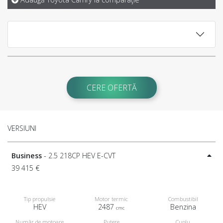
CERE OFERTĂ
VERSIUNI
Business
- 2.5 218CP HEV E-CVT
39 415 €
Tip propulsie
Motor termic
Combustibil
HEV
2487
Benzina
cmc
Număr de motoare
Putere
Cuplu