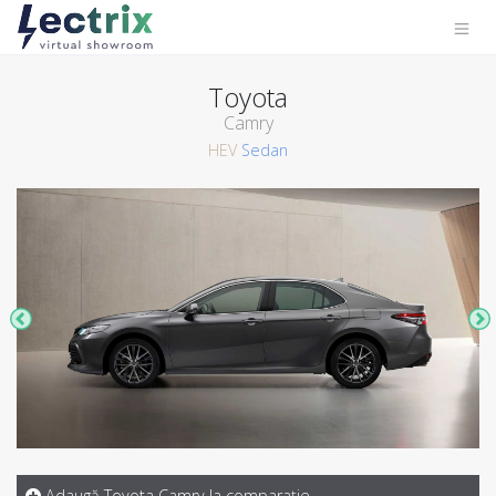
Toyota
Camry
HEV
Sedan
Adaugă Toyota Camry la comparaţie