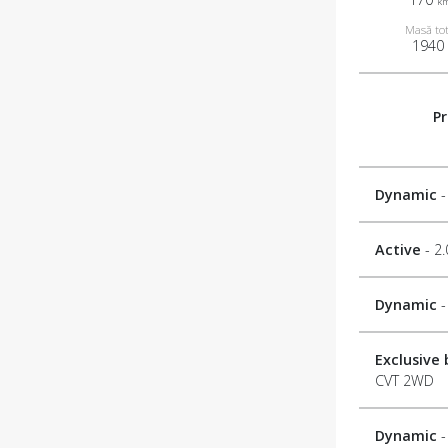
k
Masă to
1940
Pr
Dynamic
-
Active
- 2
Dynamic
-
Exclusive
CVT 2WD
Dynamic
-