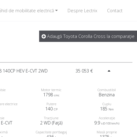
hid de mobilitate electrică
Despre Lectrix
Contact
Adaugă Toyota Corolla Cross la comparaţie
.8 140CP HEV E-CVT 2WD
35 053 €
lsie
Motor termic
Combustibil
1798
Benzina
cmc
e electrice
Putere
Cuplu
140
185
CP
Nm
sie
Tracţiune
Acceleraţie
 E-CVT
2 WD (Faţă)
9.9
s (0-100 km/h)
aximă
Capacitate portbagaj
Masă proprie
436
1375