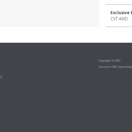
Exclusive
CVT 4WD
Copyright © 2021
Lionment SRL Toate drept
i