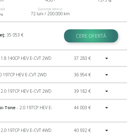
m/h
l
kg
tală
Garanţie vehicul
72 luni / 200.000 km
kg
eţ:
35 053 €
CERE OFERTĂ
 1.8 140CP HEV E-CVT 2WD
37 283 €
.0 197CP HEV E-CVT 2WD
36 954 €
 2.0 197CP HEV E-CVT 2WD
39 182 €
 bi-Tone
- 2.0 197CP HEV E-
44 003 €
 2.0 197CP HEV E-CVT 4WD
40 932 €