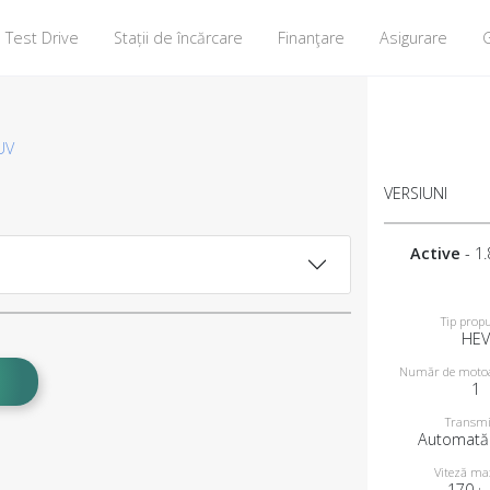
Test Drive
Stații de încărcare
Finanţare
Asigurare
G
UV
VERSIUNI
Active
- 1
Tip propu
HEV
Număr de motoar
1
Transmi
Automată
Viteză m
170