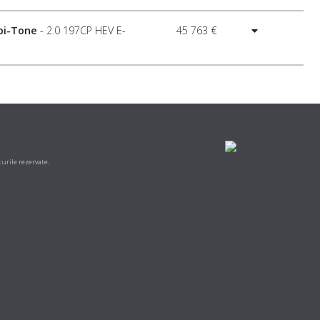
 bi-Tone
- 2.0 197CP HEV E-
45 763 €
urile rezervate.